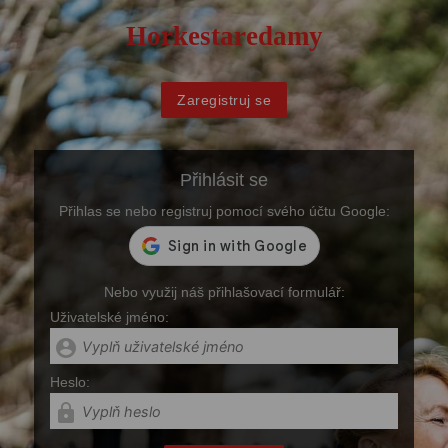
Horkestaredamy
Zaregistruj se
Přihlásit se
Přihlas se nebo registruj pomocí svého účtu Google:
Nebo využij náš přihlašovací formulář:
Uživatelské jméno:
account_circle
Heslo:
lock