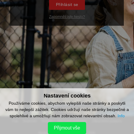
Přihlásit se
Zapomněli jste heslo?
Nastavení cookies
Používáme cookies, abychom vylepšili naše stránky a poskytli
vám to nejlepší zážitek. Cookies udržují naše stránky bezpečné a
spolehlivé a umožňují nám zobrazovat relevantní obsah.
Info
faq
soukromí
kontakt
obchodní podmínky
zákaznická podpora
Přijmout vše
Media Buy Services Ltd. © 2020 - 2026.